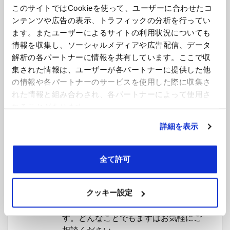
で、チャンスを広げるため多く面接の
このサイトではCookieを使って、ユーザーに合わせたコ
機会を持たれる事をお勧めいたしま
ンテンツや広告の表示、トラフィックの分析を行ってい
す。面接の調整や条件交渉なども、皆
ます。またユーザーによるサイトの利用状況についても
さまが納得いくまで責任を持ってサポ
情報を収集し、ソーシャルメディアや広告配信、データ
ートいたします。
解析の各パートナーに情報を共有しています。ここで収
集された情報は、ユーザーが各パートナーに提供した他
の情報や各パートナーのサービスを使用した際に収集さ
内定・入社
4
れた情報と組み合わされ、各パートナーによって使用さ
内定が決まりましたら、各種書類発行
れることがあります。
の手続きを進めると同時に入社前の準
備や、入社日の調整なども、皆様に代
詳細を表示
わって行います。
全て許可
フォローアップ
5
入社日までのサービスではなく、入社
後も順調にお仕事いただける様しっか
クッキー設定
りとフォローアップさせていただきま
す。どんなことでもまずはお気軽にご