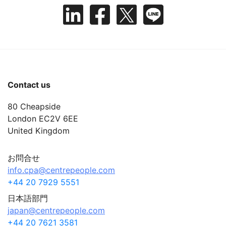
Contact us
80 Cheapside
London EC2V 6EE
United Kingdom
お問合せ
info.cpa@centrepeople.com
+44 20 7929 5551
日本語部門
japan@centrepeople.com
+44 20 7621 3581