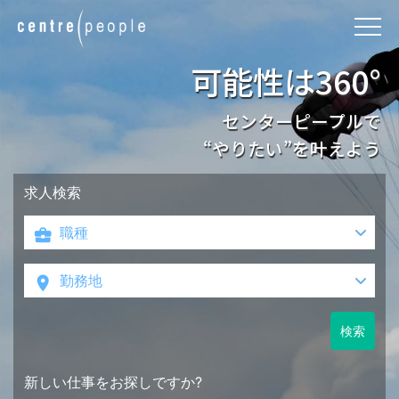
∞
可能性は360°
英国・欧州での採用・就職を
無限大の可能性に
サポートし続けて30年超
センターピープルで
ダイブ
本物のチームワークがここにあります
“やりたい”を叶えよう
求人検索
検索
新しい仕事をお探しですか?