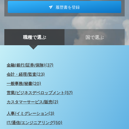
履歴書を登録
職種で選ぶ
国で選ぶ
金融(銀行/証券/保険)(37)
会計・経理/監査(23)
一般事務/秘書(20)
営業/ビジネスデベロップメント(57)
カスタマーサービス/販売(2)
人事/イミグレーション(3)
IT/通信/エンジニアリング(50)