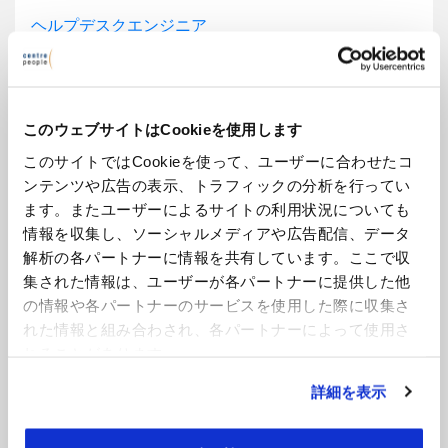
ヘルプデスクエンジニア
ロンドン | £0 - 39,000
7 hours ago
もっと見る
このウェブサイトはCookieを使用します
このサイトではCookieを使って、ユーザーに合わせたコ
ンテンツや広告の表示、トラフィックの分析を行ってい
Global Digital Transformation Project Lead
ます。またユーザーによるサイトの利用状況についても
スコットランド | Negotiable / Neg
情報を収集し、ソーシャルメディアや広告配信、データ
解析の各パートナーに情報を共有しています。ここで収
8 hours ago
もっと見る
集された情報は、ユーザーが各パートナーに提供した他
の情報や各パートナーのサービスを使用した際に収集さ
れた情報と組み合わされ、各パートナーによって使用さ
Accountant
れることがあります。
ロンドン | £32,000 - 35,000
詳細を表示
1 day ago
もっと見る