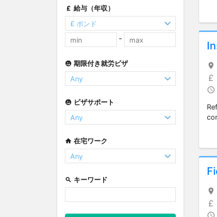
給与（年収）
-
In
期限付き就労ビザ
ビザサポート
Re
co
在宅ワーク
Fi
キーワード