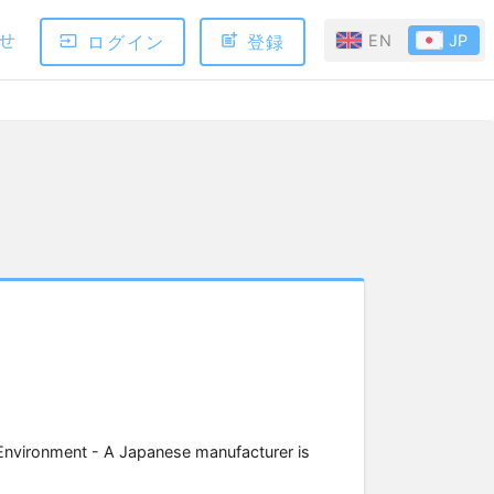
せ
ログイン
登録
EN
JP
 Environment - A Japanese manufacturer is