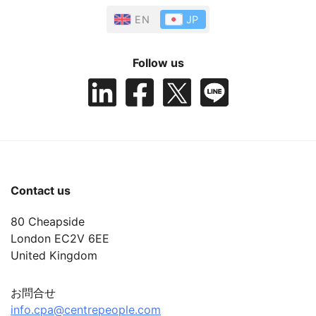
EN
JP
Follow us
Contact us
80 Cheapside
London EC2V 6EE
United Kingdom
お問合せ
info.cpa@centrepeople.com