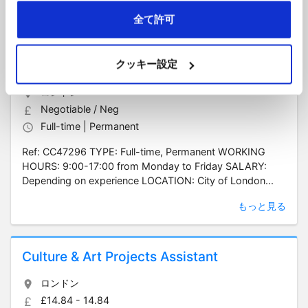
もっと見る
全て許可
Administration Assistant
クッキー設定
ロンドン
Negotiable / Neg
Full-time | Permanent
Ref: CC47296 TYPE: Full-time, Permanent WORKING
HOURS: 9:00-17:00 from Monday to Friday SALARY:
Depending on experience LOCATION: City of London...
もっと見る
Culture & Art Projects Assistant
ロンドン
£14.84 - 14.84