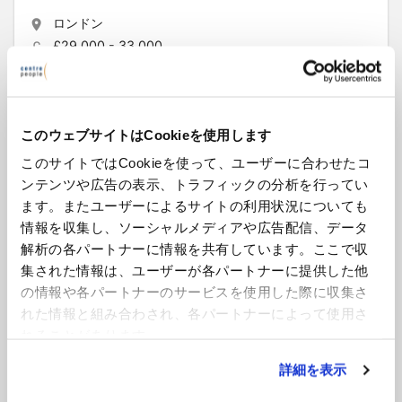
ロンドン
£29,000 - 33,000
Full-time | Permanent
HY47493 ――――――――――――――――――― ・応募
対象： ≪〇応募可能なビザ≫ 永住権、配偶者、パート
このウェブサイトはCookieを使用します
ナービザ、YMS、卒業ビザ...
このサイトではCookieを使って、ユーザーに合わせたコ
もっと見る
ンテンツや広告の表示、トラフィックの分析を行ってい
ます。またユーザーによるサイトの利用状況についても
情報を収集し、ソーシャルメディアや広告配信、データ
CEOオフィスアソシエイト
解析の各パートナーに情報を共有しています。ここで収
集された情報は、ユーザーが各パートナーに提供した他
ロンドン
の情報や各パートナーのサービスを使用した際に収集さ
£50,000 - 55,000
れた情報と組み合わされ、各パートナーによって使用さ
Full-time | Temp/Contract/Project
れることがあります。
シティに拠点を置く日系金融機関が、アソシエイトを募集し
ています。 本ポジションでは、本社および海外拠点と連携し
詳細を表示
ながら、事業企画や戦略に関わる各種プロ...