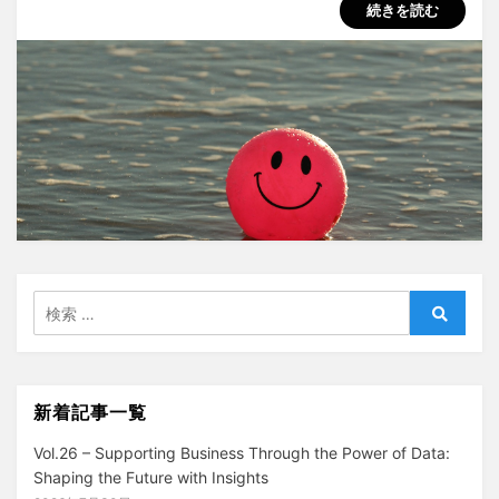
続きを読む
検
索:
検
索
新着記事一覧
Vol.26 – Supporting Business Through the Power of Data:
Shaping the Future with Insights