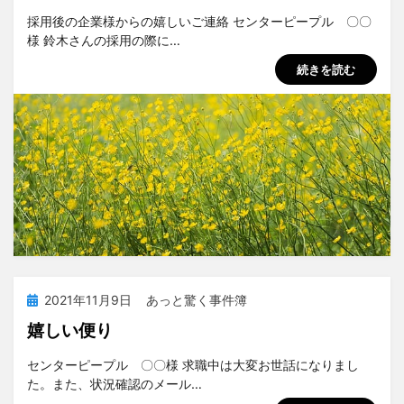
投稿者
tsuchiya
採用後の企業様からの嬉しいご連絡 センターピープル 〇〇
様 鈴木さんの採用の際に…
続きを読む
投
2021年11月9日
あっと驚く事件簿
稿
嬉しい便り
日:
投稿者
tsuchiya
センターピープル 〇〇様 求職中は大変お世話になりまし
た。また、状況確認のメール…