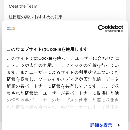
Meet the Team
注目度の高い おすすめの記事
あっと驚く事件簿
人生の三角波シリーズ
このウェブサイトはCookieを使用します
イギリスの人事部（リーガル記事）
このサイトではCookieを使って、ユーザーに合わせたコ
今月のリーガル記事（English）
ンテンツや広告の表示、トラフィックの分析を行ってい
横断的人事セミナー
ます。またユーザーによるサイトの利用状況についても
情報を収集し、ソーシャルメディアや広告配信、データ
解析の各パートナーに情報を共有しています。ここで収
集された情報は、ユーザーが各パートナーに提供した他
アーカイブ
の情報や各パートナーのサービスを使用した際に収集さ
ア
れた情報と組み合わされ、各パートナーによって使用さ
ー
れることがあります。
カ
イ
詳細を表示
ブ