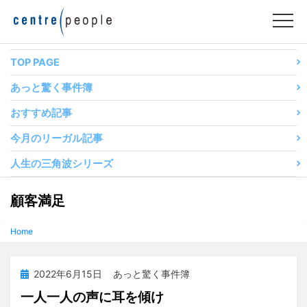
コ
ン
テ
ン
TOP PAGE
ツ
あっと驚く事件簿
へ
移
おすすめ記事
動
今月のリーガル記事
す
る
人生の三角波シリーズ
タグ
:
顧客満足
Home
投
2022年6月15日
あっと驚く事件簿
稿
一人一人の声に耳を傾け
日: