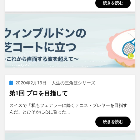
続きを読む
投
2020年2月13日
人生の三角波シリーズ
稿
第1回 プロを目指して
日:
投稿者
tsuchiya
スイスで「私もフェデラーに続くテニス・プレヤーを目指す
んだ」とひそかに心に誓った…
続きを読む