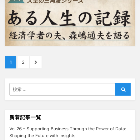
投
ペ
ペ
次
1
2
稿
ー
ー
の
ジ
ジ
ペ
ナ
ー
検
ビ
ジ
索:
検
へ
ゲ
索
ー
新着記事一覧
シ
Vol.26 – Supporting Business Through the Power of Data:
ョ
Shaping the Future with Insights