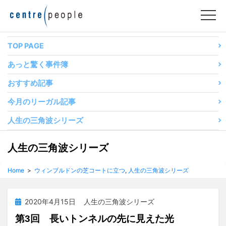
コ
ン
テ
ン
TOP PAGE
ツ
あっと驚く事件簿
へ
移
おすすめ記事
動
今月のリーガル記事
す
る
人生の三角波シリーズ
カテゴリー
:
人生の三角波シリーズ
Home
>
ウィンブルドンの芝コートに立つ
,
人生の三角波シリーズ
投
2020年4月15日
人生の三角波シリーズ
稿
第3回 長いトンネルの先に見えた光
日: