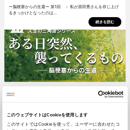
投稿者
user
ー脳梗塞からの生還ー 第1回 － 私が原田豊さんを存じ上げ
るきっかけとなったのは…
続きを読む
投
2018年3月8日
人生の三角波シリーズ
稿
第3回 もはや社研を見限るべきときだ
日:
このウェブサイトはCookieを使用します
投稿者
tsuchiya
飯塚： 第1回、2回で、経済学の分野における「世界の森
嶋」 として、そして正義、…
このサイトではCookieを使って、ユーザーに合わせたコ