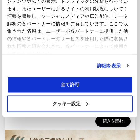
ンテンツや広告の表示、トラフィックの分析を行ってい
続きを読む
ます。またユーザーによるサイトの利用状況についても
情報を収集し、ソーシャルメディアや広告配信、データ
解析の各パートナーに情報を共有しています。ここで収
集された情報は、ユーザーが各パートナーに提供した他
の情報や各パートナーのサービスを使用した際に収集さ
れた情報と組み合わされ、各パートナーによって使用さ
れることがあります。
詳細を表示
投
2018年2月8日
人生の三角波シリーズ
全て許可
稿
第2回 泣く子と地頭には勝てない
日:
投稿者
tsuchiya
クッキー設定
飯塚： 森嶋さんの幼少期のことはお聞きになっています
か。 瑤子さん： そうですね…
続きを読む