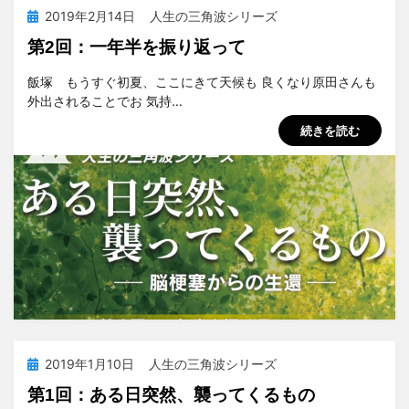
投
2019年2月14日
人生の三角波シリーズ
稿
第2回：一年半を振り返って
日:
投稿者
tsuchiya
飯塚 もうすぐ初夏、ここにきて天候も 良くなり原田さんも
外出されることでお 気持…
続きを読む
投
2019年1月10日
人生の三角波シリーズ
稿
第1回：ある日突然、襲ってくるもの
日: