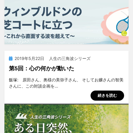
投
2019年5月22日
人生の三角波シリーズ
稿
第5回：心の何かが動いた
日:
投稿者
tsuchiya
飯塚: 原田さん、奥様の美弥子さん、 そしてお嬢さんの智美
さんに、この対談企画を…
続きを読む