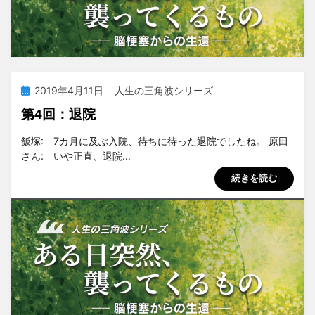
投
2019年4月11日
人生の三角波シリーズ
稿
第4回：退院
日:
投稿者
tsuchiya
飯塚: 7カ月に及ぶ入院、待ちに待った退院でしたね。 原田
さん: いや正直、退院…
続きを読む