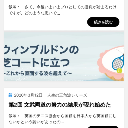
投稿者
tsuchiya
飯塚： さて、今後いよいよプロとしての勝負が始まるわけ
ですが、どのような思いでこ…
続きを読む
投
2020年3月12日
人生の三角波シリーズ
稿
第2回 文武両道の努力の結果が現れ始めた
日:
投稿者
tsuchiya
飯塚： 英国のテニス協会から国籍を日本人から英国籍にし
ないかという誘いがあったの…