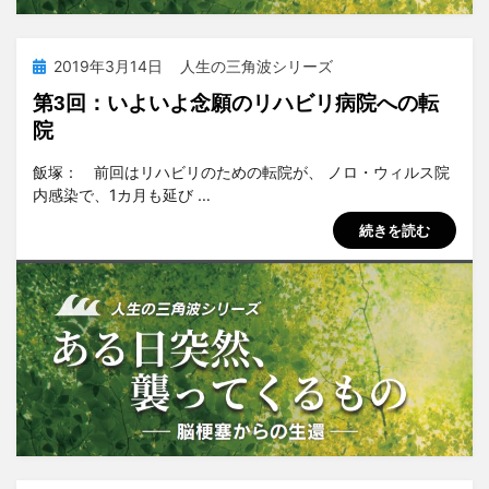
投
2019年3月14日
人生の三角波シリーズ
稿
第3回：いよいよ念願のリハビリ病院への転
日:
院
投稿者
tsuchiya
飯塚： 前回はリハビリのための転院が、 ノロ・ウィルス院
内感染で、1カ月も延び …
続きを読む