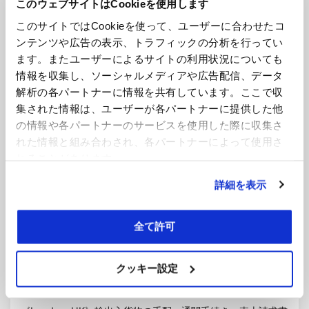
このウェブサイトはCookieを使用します
【第25回】人とのつながりを力に－ロンドン
日:
で始まる新たな挑戦
このサイトではCookieを使って、ユーザーに合わせたコ
ンテンツや広告の表示、トラフィックの分析を行ってい
投稿者
tsuchiya
今回の「Meet the Team」では、2026年4月にセンターピー
ます。またユーザーによるサイトの利用状況についても
プルの親会…
情報を収集し、ソーシャルメディアや広告配信、データ
続きを読む
解析の各パートナーに情報を共有しています。ここで収
集された情報は、ユーザーが各パートナーに提供した他
の情報や各パートナーのサービスを使用した際に収集さ
れた情報と組み合わされ、各パートナーによって使用さ
れることがあります。
詳細を表示
全て許可
投
2026年6月25日
今週のHOTな求人情報
クッキー設定
稿
2026年6月第4週号
日:
投稿者
tsuchiya