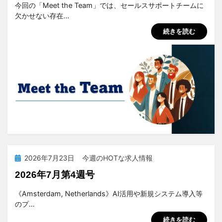
投稿者
tsuchiya
今回の「Meet the Team」では、セールスサポートチームに
欠かせない存在…
続きを読む
投
2026年7月23日
今週のHOTな求人情報
稿
2026年7月第4週号
日:
投稿者
tsuchiya
《Amsterdam, Netherlands》AI活用や新規システム導入等
のプ…
続きを読む