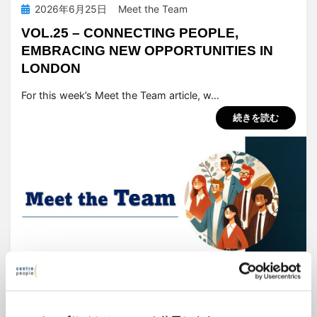
投
2026年6月25日
Meet the Team
稿
VOL.25 – CONNECTING PEOPLE,
日:
EMBRACING NEW OPPORTUNITIES IN
LONDON
投稿者
tsuchiya
For this week’s Meet the Team article, w…
続きを読む
投
2026年6月25日
Meet the Team
稿