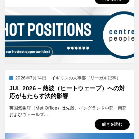
投
2026年7月14日
イギリスの人事部（リーガル記事）
稿
JUL 2026 – 熱波（ヒートウェーブ）への対
日:
応がもたらす法的影響
投稿者
tsuchiya
英国気象庁（Met Office）は先般、イングランド中部・南部
およびウェールズ…
続きを読む