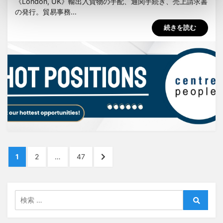
《London, UK》輸出入貨物の手配、通関手続き、売上請求書
の発行。貿易事務…
続きを読む
投
ペ
ペ
ペ
次
1
2
…
47
稿
ー
ー
ー
の
ジ
ジ
ジ
ペ
ナ
ー
検
ビ
ジ
索:
検
へ
ゲ
索