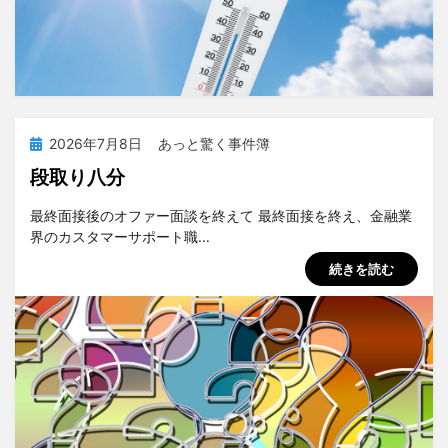
投
2026年7月8日
あっと驚く事件簿
稿
段取り八分
日:
投稿者
tsuchiya
最終面接後のオファー面談を終えて 最終面接を終え、金融業
界のカスタマーサポート職…
続きを読む