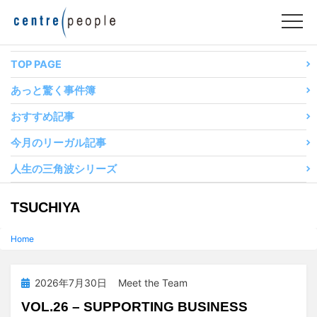
コ
ン
テ
ン
TOP PAGE
ツ
あっと驚く事件簿
へ
移
おすすめ記事
動
今月のリーガル記事
す
る
人生の三角波シリーズ
投稿者
:
TSUCHIYA
Home
投
2026年7月30日
Meet the Team
稿
VOL.26 – SUPPORTING BUSINESS
日: