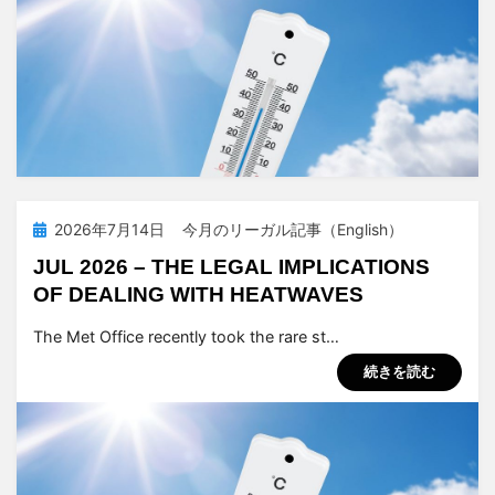
投
2026年7月14日
今月のリーガル記事（English）
稿
JUL 2026 – THE LEGAL IMPLICATIONS
日:
OF DEALING WITH HEATWAVES
投稿者
tsuchiya
The Met Office recently took the rare st…
続きを読む