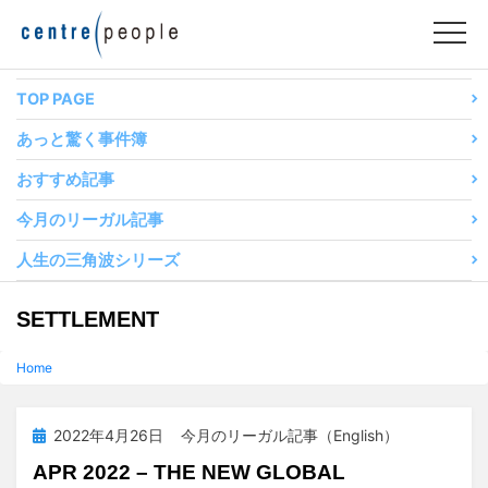
コ
ン
テ
ン
TOP PAGE
ツ
あっと驚く事件簿
へ
移
おすすめ記事
動
今月のリーガル記事
す
る
人生の三角波シリーズ
タグ
:
SETTLEMENT
Home
投
2022年4月26日
今月のリーガル記事（English）
稿
APR 2022 – THE NEW GLOBAL
日: