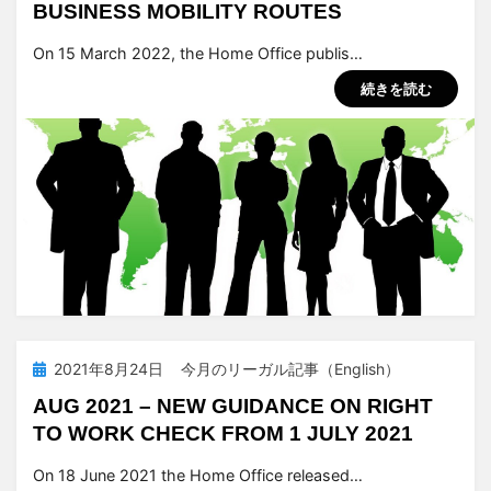
BUSINESS MOBILITY ROUTES
投稿者
tsuchiya
On 15 March 2022, the Home Office publis…
続きを読む
投
2021年8月24日
今月のリーガル記事（English）
稿
AUG 2021 – NEW GUIDANCE ON RIGHT
日:
TO WORK CHECK FROM 1 JULY 2021
投稿者
tsuchiya
On 18 June 2021 the Home Office released…