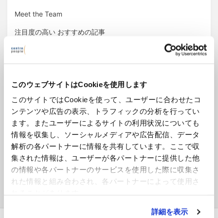
Meet the Team
注目度の高い おすすめの記事
あっと驚く事件簿
人生の三角波シリーズ
このウェブサイトはCookieを使用します
イギリスの人事部（リーガル記事）
このサイトではCookieを使って、ユーザーに合わせたコ
今月のリーガル記事（English）
ンテンツや広告の表示、トラフィックの分析を行ってい
横断的人事セミナー
ます。またユーザーによるサイトの利用状況についても
情報を収集し、ソーシャルメディアや広告配信、データ
解析の各パートナーに情報を共有しています。ここで収
集された情報は、ユーザーが各パートナーに提供した他
アーカイブ
の情報や各パートナーのサービスを使用した際に収集さ
ア
れた情報と組み合わされ、各パートナーによって使用さ
ー
れることがあります。
カ
イ
詳細を表示