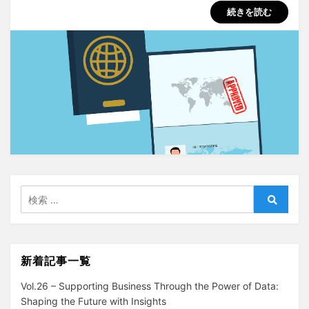
続きを読む
検
索:
検
索
新着記事一覧
Vol.26 – Supporting Business Through the Power of Data:
Shaping the Future with Insights