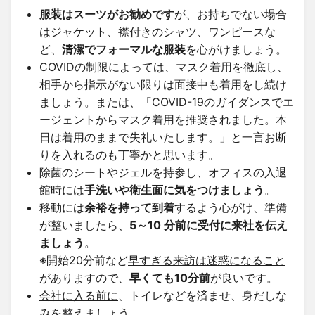
服装はスーツがお勧めです
が、お持ちでない場合
はジャケット、襟付きのシャツ、ワンピースな
ど、
清潔でフォーマルな服装
を心がけましょう。
COVIDの制限によっては、マスク着用を徹底
し、
相手から指示がない限りは面接中も着用をし続け
ましょう。または、「COVID-19のガイダンスでエ
ージェントからマスク着用を推奨されました。本
日は着用のままで失礼いたします。」と一言お断
りを入れるのも丁寧かと思います。
除菌のシートやジェルを持参し、オフィスの入退
館時には
手洗いや衛生面に気をつけましょう
。
移動には
余裕を持って到着
するよう心がけ、準備
が整いましたら、
5～10 分前に受付に来社を伝え
ましょう
。
※開始20分前など
早すぎる来訪は迷惑になること
があります
ので、
早くても10分前
が良いです。
会社に入る前に
、トイレなどを済ませ、身だしな
みを整えましょう。