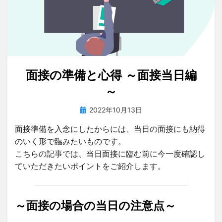
面接の準備と心得 ～面接当日編
～
投
投稿者
2022年10月13日
tsuchiya
稿
面接準備を入念にしたからには、当日の面接にも納得
日:
のいく形で臨みたいものです。
こちらの記事では、当日面接に臨む前に今一度確認し
ていただきたいポイントをご紹介します。
～面接の場合の当日の注意点～