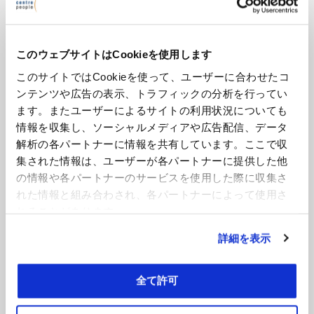
ゲ
mean for employment law?
ー
シ
このウェブサイトはCookieを使用します
検
ョ
このサイトではCookieを使って、ユーザーに合わせたコ
索:
検
ン
ンテンツや広告の表示、トラフィックの分析を行ってい
索
ます。またユーザーによるサイトの利用状況についても
情報を収集し、ソーシャルメディアや広告配信、データ
新着記事一覧
解析の各パートナーに情報を共有しています。ここで収
Vol.26 – Supporting Business Through the Power of Data:
集された情報は、ユーザーが各パートナーに提供した他
Shaping the Future with Insights
の情報や各パートナーのサービスを使用した際に収集さ
2026年7月30日
れた情報と組み合わされ、各パートナーによって使用さ
れることがあります。
【第26回】データの力で組織を支える－数字から描く会社の
未来
詳細を表示
2026年7月30日
2026年7月第4週号
全て許可
2026年7月23日
Jul 2026 – 熱波（ヒートウェーブ）への対応がもたらす法的