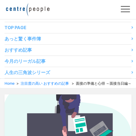
コ
ン
テ
ン
TOP PAGE
ツ
あっと驚く事件簿
へ
移
おすすめ記事
動
今月のリーガル記事
す
る
人生の三角波シリーズ
Home
>
注目度の高い おすすめの記事
> 面接の準備と心得 ～面接当日編～