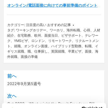
オンライン/電話面接に向けての事前準備のポイント
カテゴリー:
注目度の高い おすすめの記事
タグ:
ワーキングホリデー
、
ワーホリ
、
海外転職
、
心得
、
人材
紹介
、
在宅勤務
、
欧州
、
面接当日
、
ビザサポート
、
テレワー
ク
、
YMSビザ
、
ロンドン
、
リモートワーク
、
リクルートメン
ト
、
就職
、
オンライン面接
、
ハイブリッド型勤務
、
転職
、
イ
ギリス就職
、
職
、
仕事探し
、
英国就職
、
卒業ビザ
、
面接
、
海
外就職
、
面接の準備
前へ
投
2022年9月第5週号
稿
ナ
次ヘ
ビ
Oct 2022 – What might the Brexit Freedoms Bill