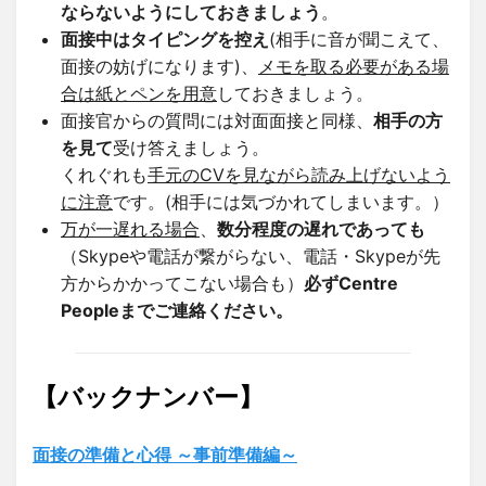
ならないようにしておきましょう
。
面接中はタイピングを控え
(相手に音が聞こえて、
面接の妨げになります)、
メモを取る必要がある場
合は紙とペンを用意
しておきましょう。
面接官からの質問には対面面接と同様、
相手の方
を見て
受け答えましょう。
くれぐれも
手元のCVを見ながら読み上げないよう
に注意
です。(相手には気づかれてしまいます。）
万が一遅れる場合
、
数分程度の遅れであっても
（Skypeや電話が繋がらない、電話・Skypeが先
方からかかってこない場合も）
必ずCentre
Peopleまでご連絡ください。
【バックナンバー】
面接の準備と心得 ～事前準備編～