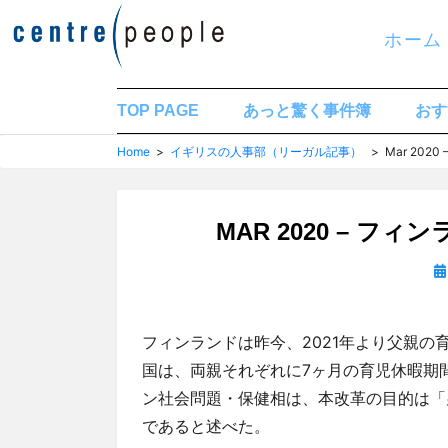
コ
ホーム
ン
テ
ン
TOP PAGE
あっと驚く事件簿
おす
ツ
Home
>
イギリスの人事部（リーガル記事）
> Mar 20
へ
移
MAR 2020 – 
動
す
投
稿
る
日
フィンランドは昨今、2021年より父親
国は、両親それぞれに7ヶ月の育児休暇期
ン社会問題・保健相は、本改革の目的は「
であると述べた。