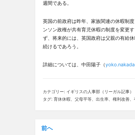
週間である。
英国の前政府は昨年、家族関連の休暇制度
ンソン政権が共有育児休暇の制度を変更す
ず、将来的には、英国政府は父親の有給休
続けるであろう。
詳細については、中田陽子（
yoko.nakada
カテゴリー:
イギリスの人事部（リーガル記事）
タグ:
育休休暇
、
父母平等
、
出生率
、
権利改善
、
前へ
投