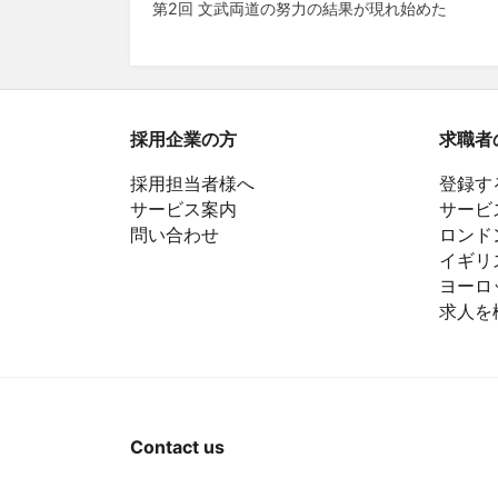
第2回 文武両道の努力の結果が現れ始めた
稿
ナ
ビ
ゲ
採用企業の方
求職者
ー
採用担当者様へ
登録す
サービス案内
サービ
シ
問い合わせ
ロンド
ョ
イギリ
ヨーロ
ン
求人を
Contact us