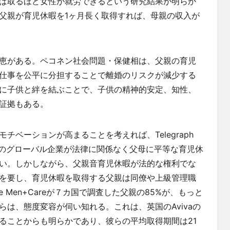
ば取るほど女性が就労できるという研究結果が明らか
父親が育児休暇を1ヶ月長く取得すれば、母親の収入が
恵がある。ペコネン社会問題・保健相は、父親の育児
仕事を公平に分担することで離婚のリスクが減少する
に子供と絆を結ぶことで、子供の精神的安定、知性、
証拠もある。
ベーションが高まることを考えれば、Telegraph
いくつかのグローバル企業が法律に関係なく父母に平等な育児休
い。しかしながら、父親音育児休暇が法的な権利でな
を要し、育児休暇を取得する父親は同僚や上級管理職
 Men+Careが７カ国で調査した父親の85%が、もっと
は、態度変容が伺い知れる。これは、英国のAvivaの
ることからも明らかであり、彼らの平均取得期間は21