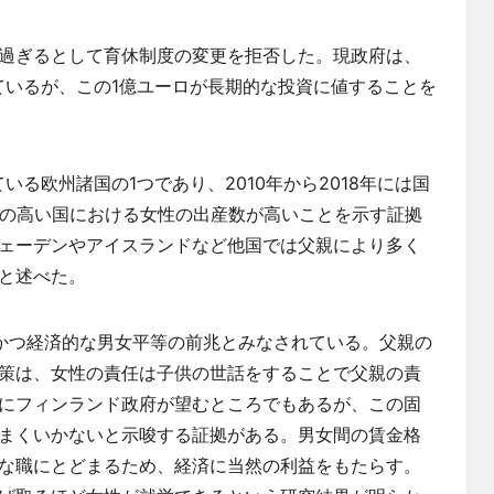
過ぎるとして育休制度の変更を拒否した。現政府は、
ているが、この1億ユーロが長期的な投資に値することを
る欧州諸国の1つであり、2010年から2018年には国
率の高い国における女性の出産数が高いことを示す証拠
ェーデンやアイスランドなど他国では父親により多く
と述べた。
かつ経済的な男女平等の前兆とみなされている。父親の
策は、女性の責任は子供の世話をすることで父親の責
にフィンランド政府が望むところでもあるが、この固
まくいかないと示唆する証拠がある。男女間の賃金格
な職にとどまるため、経済に当然の利益をもたらす。