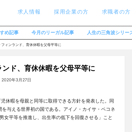
求人情報
採用企業の方
求職者の方
すめ記事
今月のリーガル記事
人生の三角波シリー
20 – フィンランド、育休休暇を父母平等に
フィンランド、育休休暇を父母平等に
投稿者
2020年3月27日
tsuchiya
:
の育児休暇を母親と同等に取得できる方針を発表した。同
間を与える世界初の国である。アイノ・カイサ・ペコネ
男女平等を推進し、出生率の低下を回復させる」こと