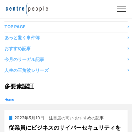
コ
ン
テ
ン
TOP PAGE
ツ
あっと驚く事件簿
へ
移
おすすめ記事
動
今月のリーガル記事
す
る
人生の三角波シリーズ
タグ
:
多要素認証
Home
投
2023年5月10日
注目度の高い おすすめの記事
稿
従業員にビジネスのサイバーセキュリティを
日: