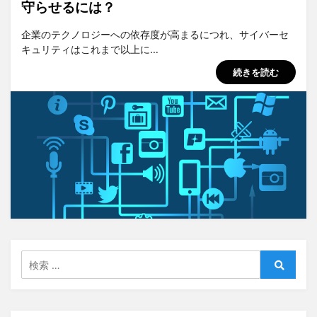
守らせるには？
投稿者
tsuchiya
企業のテクノロジーへの依存度が高まるにつれ、サイバーセ
キュリティはこれまで以上に…
続きを読む
検
索:
検
索