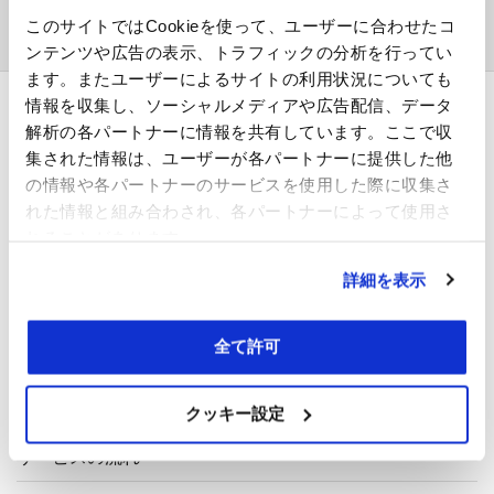
ア
このサイトではCookieを使って、ユーザーに合わせたコ
ー
ンテンツや広告の表示、トラフィックの分析を行ってい
カ
イ
ます。またユーザーによるサイトの利用状況についても
ブ
情報を収集し、ソーシャルメディアや広告配信、データ
解析の各パートナーに情報を共有しています。ここで収
採用企業の方
集された情報は、ユーザーが各パートナーに提供した他
の情報や各パートナーのサービスを使用した際に収集さ
採用担当者様へ
れた情報と組み合わされ、各パートナーによって使用さ
れることがあります。
サービス案内
詳細を表示
問い合わせ
全て許可
求職者の方
登録する
クッキー設定
サービスの流れ