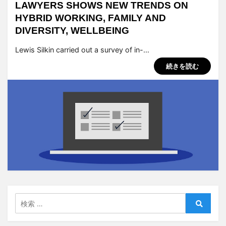
LAWYERS SHOWS NEW TRENDS ON
HYBRID WORKING, FAMILY AND
DIVERSITY, WELLBEING
投稿者
tsuchiya
Lewis Silkin carried out a survey of in-…
続きを読む
検
索:
検
索