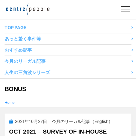
コ
ン
テ
ン
TOP PAGE
ツ
あっと驚く事件簿
へ
移
おすすめ記事
動
今月のリーガル記事
す
る
人生の三角波シリーズ
タグ
:
BONUS
Home
投
2021年10月27日
今月のリーガル記事（English）
稿
OCT 2021 – SURVEY OF IN-HOUSE
日: