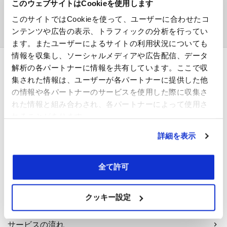
このウェブサイトはCookieを使用します
ア
このサイトではCookieを使って、ユーザーに合わせたコ
ー
ンテンツや広告の表示、トラフィックの分析を行ってい
カ
ます。またユーザーによるサイトの利用状況についても
イ
情報を収集し、ソーシャルメディアや広告配信、データ
ブ
解析の各パートナーに情報を共有しています。ここで収
採用企業の方
集された情報は、ユーザーが各パートナーに提供した他
の情報や各パートナーのサービスを使用した際に収集さ
採用担当者様へ
れた情報と組み合わされ、各パートナーによって使用さ
れることがあります。
サービス案内
詳細を表示
問い合わせ
全て許可
求職者の方
クッキー設定
登録する
サービスの流れ