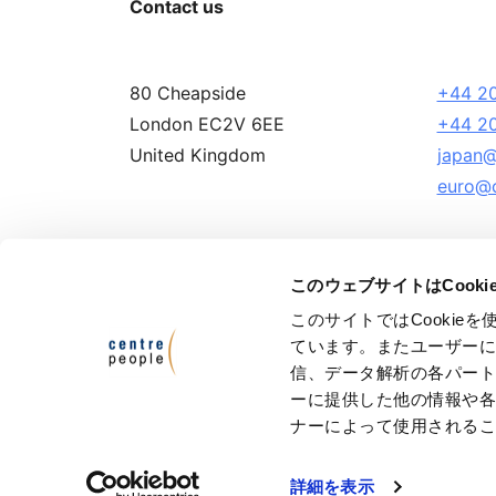
Contact us
80 Cheapside
+44 20
London EC2V 6EE
+44 20
United Kingdom
japan@
euro@c
このウェブサイトはCook
このサイトではCooki
Terms and Conditions
Privacy Policy
ています。またユーザー
信、データ解析の各パー
© Ce
ーに提供した他の情報や
Cen
ナーによって使用される
Cen
VAT
詳細を表示