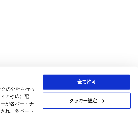
全て許可
ックの分析を行っ
ディアや広告配
クッキー設定
ザーが各パートナ
わされ、各パート
C)
er 3469059,