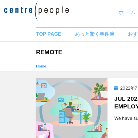
コ
ホーム
ン
テ
ン
TOP PAGE
あっと驚く事件簿
おす
ツ
タグ
:
REMOTE
へ
移
Home
動
す
投
2022年
る
稿
JUL 20
日:
EMPLO
投稿者
t
We have su