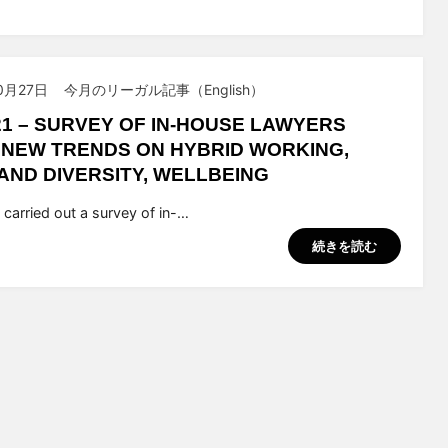
0月27日
今月のリーガル記事（English）
21 – SURVEY OF IN-HOUSE LAWYERS
NEW TRENDS ON HYBRID WORKING,
 AND DIVERSITY, WELLBEING
suchiya
n carried out a survey of in-…
続きを読む