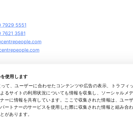
 7929 5551
 7621 3581
centrepeople.com
entrepeople.com
ieを使用します
eを使って、ユーザーに合わせたコンテンツや広告の表示、トラフィ
によるサイトの利用状況についても情報を収集し、ソーシャルメ
トナーに情報を共有しています。ここで収集された情報は、ユー
ntre People Appointments Ltd., All rights reserved.
各パートナーのサービスを使用した際に収集された情報と組み合
tre People is a member of the Recruitment and Employment Confederation (RE
ことがあります。
tre People is a company registered in England and Wales with company numb
 No. 707 364 339 and is a subsidiary of Quick Co. Ltd, Japan