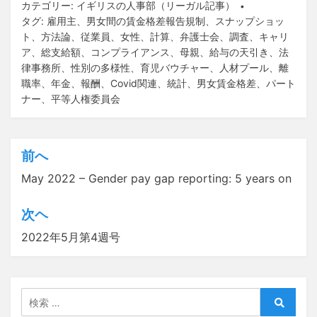
カテゴリー:
イギリスの人事部（リーガル記事）
タグ:
雇用主
、
男女間の賃金格差報告規制
、
スナップショッ
ト
、
方法論
、
従業員
、
女性
、
計算
、
弁護士会
、
調査
、
キャリ
ア
、
総支給額
、
コンプライアンス
、
母親
、
給与の天引き
、
法
律事務所
、
性別の多様性
、
育児バウチャー
、
人材プール
、
離
職率
、
年金
、
報酬
、
Covid関連
、
統計
、
男女賃金格差
、
パート
ナー
、
平等人権委員会
前へ
投
May 2022 – Gender pay gap reporting: 5 years on
稿
ナ
次ヘ
ビ
2022年5月第4週号
ゲ
ー
検
シ
索:
検