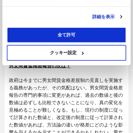
れることがあります。
ないが、このステップを踏んでさえ明らかに不正確な
統計の公表を防ぐことはできない。
詳細を表示
理想的には、平等人権委員会が十分な資金と支援を受
全て許可
け、公表される統計の正確性を高めることを目的とし
た新しいアプローチを採用することである。
クッキー設定
男女間賃金格差報告の次は？
政府は今までに男女間賃金格差規制の見直しを実施す
る義務があったが、その気配はない。男女間賃金格差
報告の専門的事項に変更があれば、過去の数値と後の
数値は必ずしも比較できないことになり、真の変化を
見極めることが難しくなる。もし、現行の制度に従っ
て計算された数値と、改定後の制度に従って計算され
た数値があれば、方法論の違いが格差にどのような影
響を与えるかを示すことができるかもしれない。男女