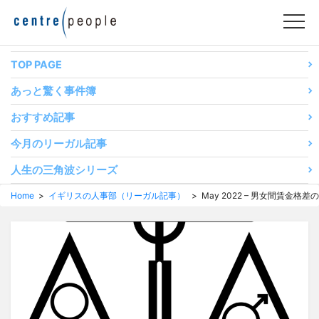
コ
ン
テ
ン
TOP PAGE
ツ
あっと驚く事件簿
へ
移
おすすめ記事
動
今月のリーガル記事
す
る
人生の三角波シリーズ
Home
>
イギリスの人事部（リーガル記事）
> May 2022 – 男女間賃金格差の