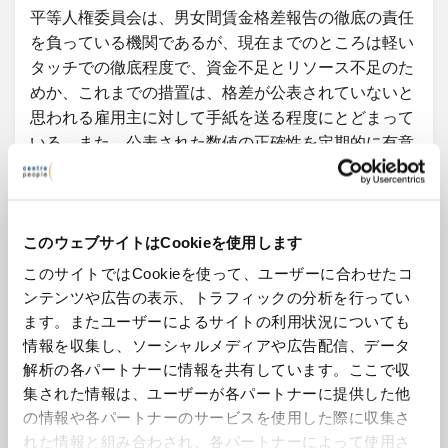
平等人権委員会は、男女間賃金格差報告の徹底の責任
を負っている機関であるが、現在までのところは軽い
タッチでの徹底程度で、資金不足とリソース不足のた
めか、これまでの措置は、格差が公表されていないと
思われる雇用主に対して手紙を送る程度にとどまって
いる。また、公表された数値の正確性を定期的に有意
義な形でチェックすることもない。また、平等人権委
員会のアプローチは、その権限をめぐる法的不確実性
にも影響されるかもしれない。平等人権委員会は雇用
主を調査する権限があると言っているが、関連する法
このウェブサイトはCookieを使用します
律を見ても実際に権限があるかどうかは明らかでな
このサイトではCookieを使って、ユーザーに合わせたコ
い。にも関わらず、平等人権委員会が行う調査はほん
ンテンツや広告の表示、トラフィックの分析を行ってい
の数件にとどまっている。
ます。またユーザーによるサイトの利用状況についても
情報を収集し、ソーシャルメディアや広告配信、データ
男女間賃金格差報告制度は、格差が正確であり正しく
解析の各パートナーに情報を共有しています。ここで収
計算されていると従業員や一般市民が確信できる場合
集された情報は、ユーザーが各パートナーに提供した他
に、最も効果的に機能する。雇用主の格差は、法定責
の情報や各パートナーのサービスを使用した際に収集さ
れた情報と組み合わされ、各パートナーによって使用さ
任者によって正確であることが確認されなければなら