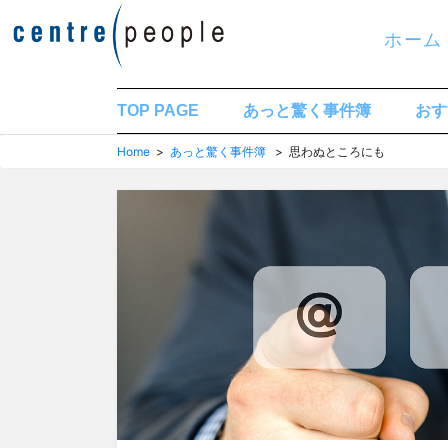
コ
ホーム
ン
テ
ン
TOP PAGE
あっと驚く事件簿
おす
ツ
Home
>
あっと驚く事件簿
> 思わぬところにも
へ
移
動
す
る