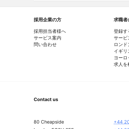
ナ
ビ
採用企業の方
求職者
ゲ
採用担当者様へ
登録す
ー
サービス案内
サービ
問い合わせ
ロンド
シ
イギリ
ョ
ヨーロ
求人を
ン
Contact us
80 Cheapside
+44 20