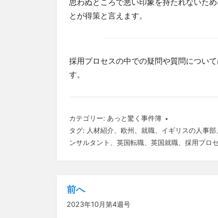
思わぬところで悪い印象を持たれないため
とが得策と言えます。
採用プロセスの中での疑問や質問について
す。
カテゴリー:
あっと驚く事件簿
タグ:
人材紹介
、
欧州
、
就職
、
イギリスの人事部
ンサルタント
、
英国転職
、
英国就職
、
採用プロ
前へ
投
2023年10月第4週号
稿