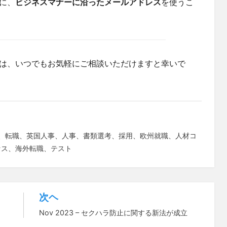
に、
ビジネスマナーに沿ったメールアドレス
を使うこ
は、いつでもお気軽にご相談いただけますと幸いで
、
転職
、
英国人事
、
人事
、
書類選考
、
採用
、
欧州就職
、
人材コ
セス
、
海外転職
、
テスト
次ヘ
Nov 2023 – セクハラ防止に関する新法が成立