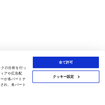
全て許可
ックの分析を行っ
ディアや広告配
クッキー設定
ザーが各パートナ
わされ、各パート
C)
er 3469059,