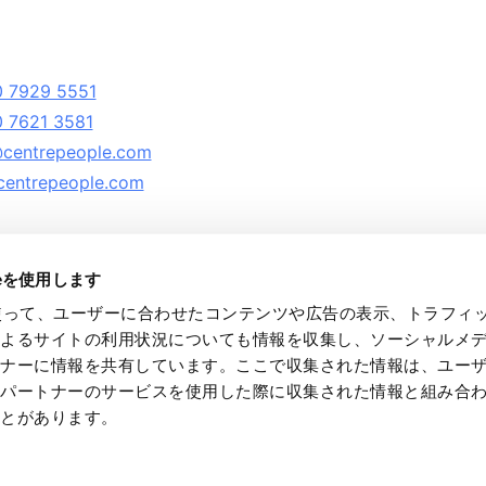
 7929 5551
 7621 3581
centrepeople.com
entrepeople.com
ieを使用します
eを使って、ユーザーに合わせたコンテンツや広告の表示、トラフィ
によるサイトの利用状況についても情報を収集し、ソーシャルメ
トナーに情報を共有しています。ここで収集された情報は、ユー
ntre People Appointments Ltd., All rights reserved.
各パートナーのサービスを使用した際に収集された情報と組み合
tre People is a member of the Recruitment and Employment Confederation (RE
ことがあります。
tre People is a company registered in England and Wales with company numb
 No. 707 364 339 and is a subsidiary of Quick Co. Ltd, Japan