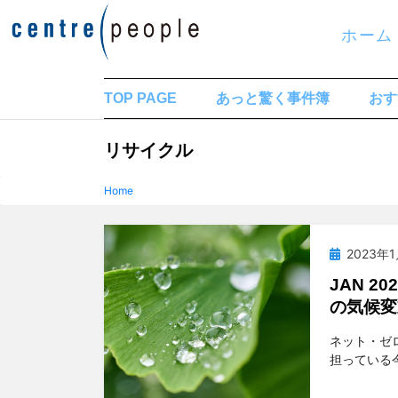
コ
ホーム
ン
テ
ン
TOP PAGE
あっと驚く事件簿
おす
ツ
タグ
:
リサイクル
へ
移
Home
動
す
投
2023年
る
稿
JAN 2
日:
の気候変
投稿者
t
ネット・ゼ
担っている