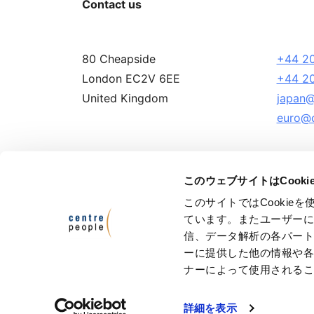
Contact us
80 Cheapside
+44 20
London EC2V 6EE
+44 20
United Kingdom
japan@
euro@c
このウェブサイトはCook
このサイトではCooki
Terms and Conditions
Privacy Policy
ています。またユーザー
信、データ解析の各パー
© Ce
ーに提供した他の情報や
Cen
ナーによって使用される
Cen
VAT
詳細を表示