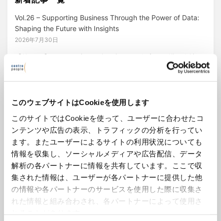
Vol.26 – Supporting Business Through the Power of Data:
Shaping the Future with Insights
2026年7月30日
【第26回】データの力で組織を支える－数字から描く会社の
未来
2026年7月30日
2026年7月第4週号
このウェブサイトはCookieを使用します
2026年7月23日
このサイトではCookieを使って、ユーザーに合わせたコ
Jul 2026 – 熱波（ヒートウェーブ）への対応がもたらす法的
ンテンツや広告の表示、トラフィックの分析を行ってい
影響
ます。またユーザーによるサイトの利用状況についても
2026年7月14日
情報を収集し、ソーシャルメディアや広告配信、データ
Jul 2026 – The legal implications of dealing with heatwaves
解析の各パートナーに情報を共有しています。ここで収
2026年7月14日
集された情報は、ユーザーが各パートナーに提供した他
の情報や各パートナーのサービスを使用した際に収集さ
れた情報と組み合わされ、各パートナーによって使用さ
れることがあります。
カテゴリー