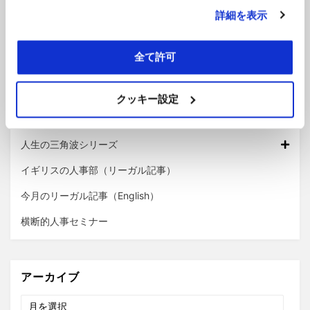
詳細を表示
今週のHOTな求人情報
人事オンライン勉強会
全て許可
Meet the Team
注目度の高い おすすめの記事
クッキー設定
あっと驚く事件簿
人生の三角波シリーズ
イギリスの人事部（リーガル記事）
今月のリーガル記事（English）
横断的人事セミナー
アーカイブ
ア