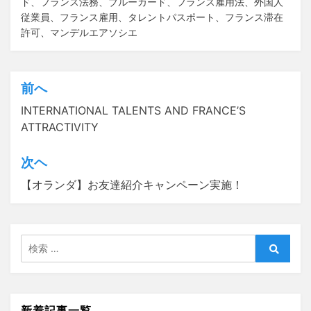
ド
、
フランス法務
、
ブルーカード
、
フランス雇用法
、
外国人
従業員
、
フランス雇用
、
タレントパスポート
、
フランス滞在
許可
、
マンデルエアソシエ
前へ
投
INTERNATIONAL TALENTS AND FRANCE’S
稿
ATTRACTIVITY
ナ
ビ
次ヘ
ゲ
【オランダ】お友達紹介キャンペーン実施！
ー
シ
検
ョ
索:
検
ン
索
新着記事一覧