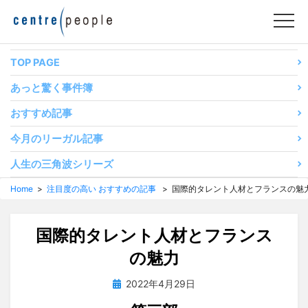
コ
ン
テ
ン
TOP PAGE
ツ
あっと驚く事件簿
へ
移
おすすめ記事
動
今月のリーガル記事
す
る
人生の三角波シリーズ
Home
>
注目度の高い おすすめの記事
> 国際的タレント人材とフランスの魅
国際的タレント人材とフランス
の魅力
投
投稿者
2022年4月29日
tsuchiya
稿