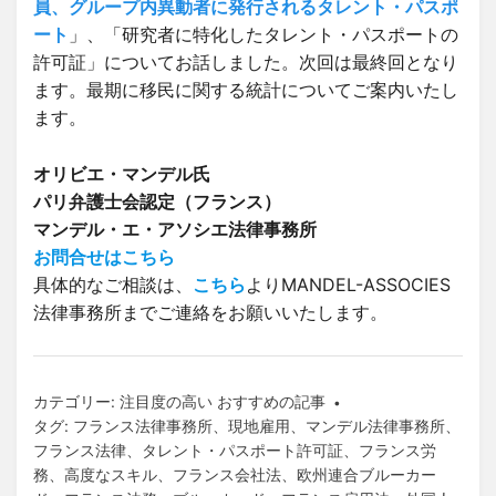
員、グループ内異動者に発行されるタレント・パスポ
ート
」、「研究者に特化したタレント・パスポートの
許可証」についてお話しました。次回は最終回となり
ます。最期に移民に関する統計についてご案内いたし
ます。
オリビエ・マンデル氏
パリ弁護士会認定（フランス）
マンデル・エ・アソシエ法律事務所
お問合せはこちら
具体的なご相談は、
こちら
よりMANDEL-ASSOCIES
法律事務所までご連絡をお願いいたします。
カテゴリー:
注目度の高い おすすめの記事
タグ:
フランス法律事務所
、
現地雇用
、
マンデル法律事務所
、
フランス法律
、
タレント・パスポート許可証
、
フランス労
務
、
高度なスキル
、
フランス会社法
、
欧州連合ブルーカー