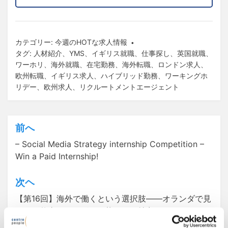
カテゴリー:
今週のHOTな求人情報
タグ:
人材紹介
、
YMS
、
イギリス就職
、
仕事探し
、
英国就職
、
ワーホリ
、
海外就職
、
在宅勤務
、
海外転職
、
ロンドン求人
、
欧州転職
、
イギリス求人
、
ハイブリッド勤務
、
ワーキングホ
リデー
、
欧州求人
、
リクルートメントエージェント
前へ
投
– Social Media Strategy internship Competition –
稿
Win a Paid Internship!
ナ
ビ
次ヘ
ゲ
【第16回】海外で働くという選択肢――オランダで見
つけた仕事のやりがいと暮らしの魅力
ー