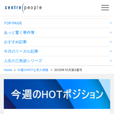
コ
ン
テ
ン
TOP PAGE
ツ
あっと驚く事件簿
へ
移
おすすめ記事
動
今月のリーガル記事
す
る
人生の三角波シリーズ
Home
>
今週のHOTな求人情報
> 2025年10月第2週号