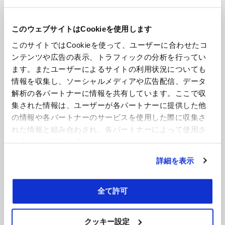
シ
ョ
検
このウェブサイトはCookieを使用します
ン
索:
検
このサイトではCookieを使って、ユーザーに合わせたコ
索
ンテンツや広告の表示、トラフィックの分析を行ってい
ます。またユーザーによるサイトの利用状況についても
新着記事一覧
情報を収集し、ソーシャルメディアや広告配信、データ
Vol.26 – Supporting Business Through the Power of Data:
解析の各パートナーに情報を共有しています。ここで収
Shaping the Future with Insights
集された情報は、ユーザーが各パートナーに提供した他
2026年7月30日
の情報や各パートナーのサービスを使用した際に収集さ
れた情報と組み合わされ、各パートナーによって使用さ
【第26回】データの力で組織を支える－数字から描く会社の
れることがあります。
未来
2026年7月30日
詳細を表示
2026年7月第4週号
2026年7月23日
全て許可
Jul 2026 – 熱波（ヒートウェーブ）への対応がもたらす法的
影響
クッキー設定
2026年7月14日