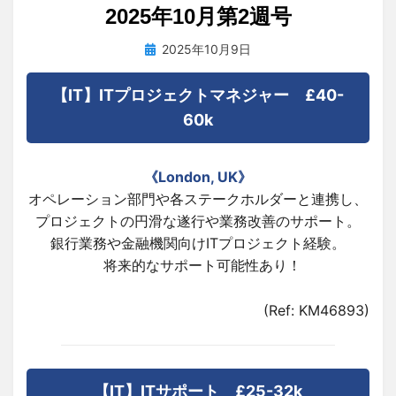
2025年10月第2週号
投
投稿者
2025年10月9日
tsuchiya
稿
日:
【IT】ITプロジェクトマネジャー £40-
60k
《London, UK》
オペレーション部門や各ステークホルダーと連携し、
プロジェクトの円滑な遂行や業務改善のサポート。
銀行業務や金融機関向けITプロジェクト経験。
将来的なサポート可能性あり！
(Ref: KM46893)
【IT】ITサポート £25-32k