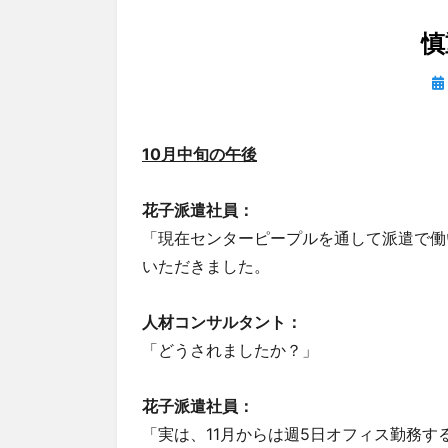
慎
投
稿
日
10月中旬の午後
花子派遣社員：
「現在センターピープルを通して派遣で働
いただきました。
人材コンサルタント：
「どうされましたか？」
花子派遣社員：
「実は、11月からは週5日オフィス勤務す