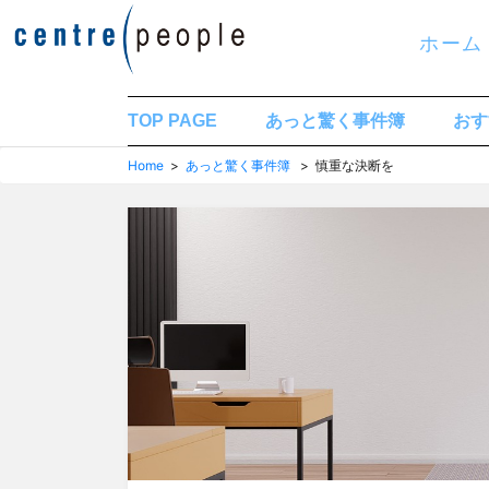
コ
ホーム
ン
テ
ン
TOP PAGE
あっと驚く事件簿
おす
ツ
Home
>
あっと驚く事件簿
> 慎重な決断を
へ
移
動
す
る