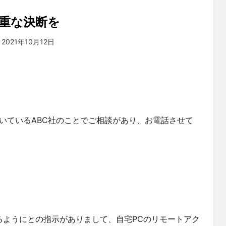
重な決断を
投稿者
2021年10月12日
tsuchiya
:
いているABC社のことでご相談があり、お電話させて
るようにとの指示がありまして、自宅PCのリモートアク