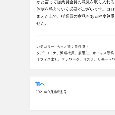
かと言って従業員全員の意見を取り入れる
体制を整えていく必要がございます。コロ
まえた上で、従業員の意見もある程度尊重
せん。
カテゴリー:
あっと驚く事件簿
タグ:
コロナ
、
派遣社員
、
雇用主
、
オフィス勤務
オフィス出社
、
テレワーク
、
リスク
、
リモート
前へ
投
2021年9月第5週号
稿
ナ
ビ