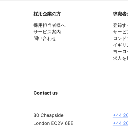
ゲ
採用企業の方
求職者
ー
採用担当者様へ
登録す
シ
サービス案内
サービ
ョ
問い合わせ
ロンド
イギリ
ン
ヨーロ
求人を
Contact us
80 Cheapside
+44 20
London EC2V 6EE
+44 20