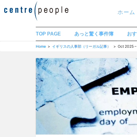
コ
ホーム
ン
テ
ン
TOP PAGE
あっと驚く事件簿
おす
ツ
Home
>
イギリスの人事部（リーガル記事）
> Oct 20
へ
移
動
す
る