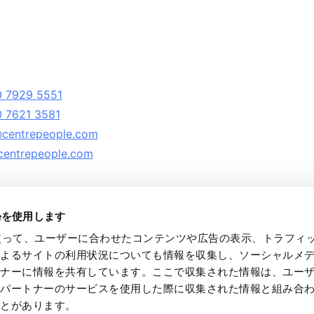
 7929 5551
 7621 3581
centrepeople.com
entrepeople.com
ieを使用します
eを使って、ユーザーに合わせたコンテンツや広告の表示、トラフィ
によるサイトの利用状況についても情報を収集し、ソーシャルメ
トナーに情報を共有しています。ここで収集された情報は、ユー
ntre People Appointments Ltd., All rights reserved.
各パートナーのサービスを使用した際に収集された情報と組み合
tre People is a member of the Recruitment and Employment Confederation (RE
ことがあります。
tre People is a company registered in England and Wales with company numb