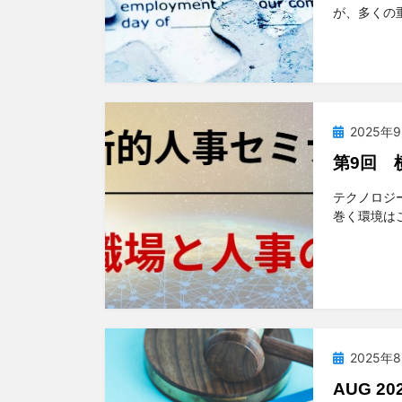
が、多くの
投
2025年
稿
第9回 
日:
投稿者
t
テクノロジ
巻く環境は
投
2025年
稿
AUG 
日: