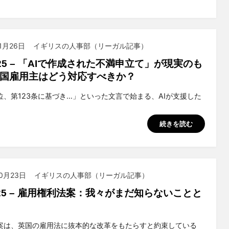
11月26日
イギリスの人事部（リーガル記事）
025 – 「AIで作成された不満申立て」が現実のも
国雇用主はどう対応すべきか？
suchiya
位、第123条に基づき…」といった文言で始まる、AIが支援した
続きを読む
10月23日
イギリスの人事部（リーガル記事）
2025 – 雇用権利法案：我々がまだ知らないことと
suchiya
案は、英国の雇用法に抜本的な改革をもたらすと約束している