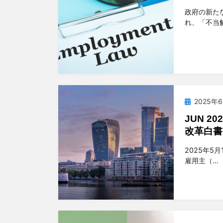
投稿者
t
政府の新た
れ、「不当
投
2025年
稿
JUN 
日:
改革白書
投稿者
t
2025年
雇用主（…