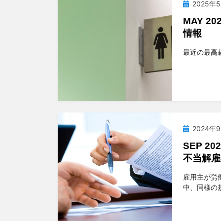
投
2025年
稿
MAY 
日:
情報
投稿者
t
最近の最高裁判
投
2024年
稿
SEP 
日:
不当解雇
投稿者
t
雇用主が労
中、同様の