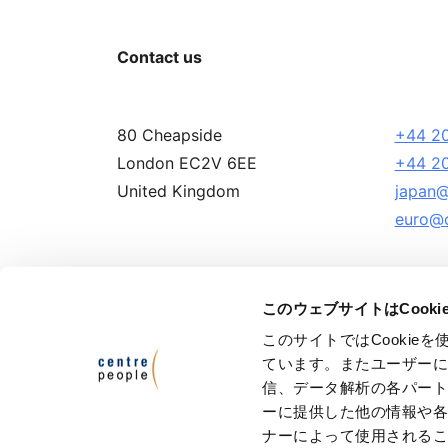
Contact us
80 Cheapside
+44 20
London EC2V 6EE
+44 20
United Kingdom
japan@
euro@c
このウェブサイトはCook
このサイトではCooki
Terms and Conditions
Privacy Policy
ています。またユーザー
信、データ解析の各パー
© Ce
ーに提供した他の情報や
Cen
ナーによって使用される
Cen