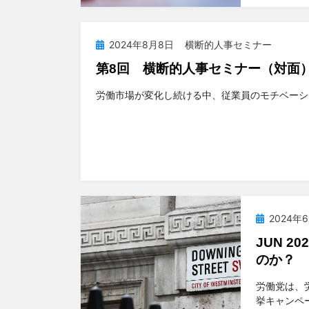
投
2024年8月8日
横断的人事セミナー
稿
第8回 横断的人事セミナー（対面
日:
投稿者
tsuchiya
労働市場が変化し続ける中、従業員のモチベーシ
投
2024年
稿
JUN 
日:
のか？
投稿者
t
労働党は、
挙キャンペ