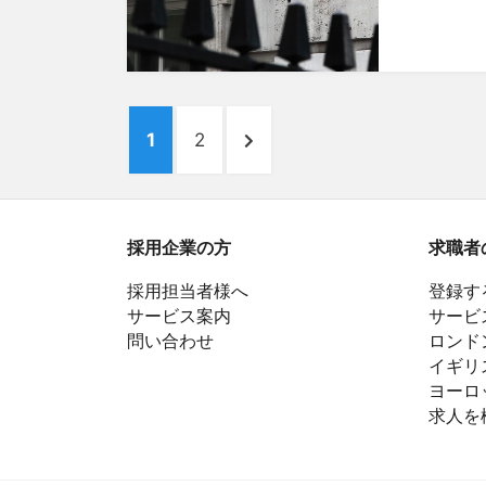
投
ペ
ペ
次
1
2
稿
ー
ー
の
ナ
ジ
ジ
ペ
ビ
ー
採用企業の方
求職者
ジ
ゲ
採用担当者様へ
登録す
へ
ー
サービス案内
サービ
問い合わせ
ロンド
シ
イギリ
ョ
ヨーロ
求人を
ン