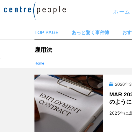
コ
ホーム
ン
テ
ン
TOP PAGE
あっと驚く事件簿
おす
ツ
タグ
:
雇用法
へ
移
Home
動
す
投
2026年
る
稿
MAR 
日:
のように
投稿者
t
2025年に成