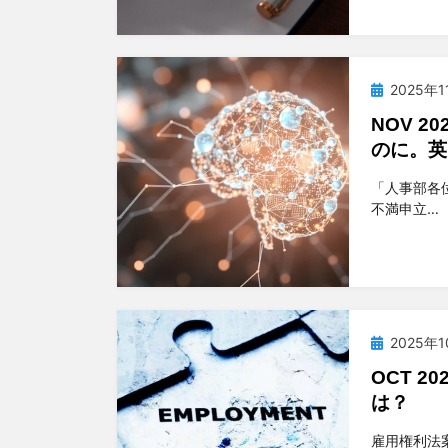
投
2025年
稿
NOV 2
日:
のに。英
投稿者
t
「人事部各
不満申立…
投
2025年
稿
OCT 
日:
は？
投稿者
t
雇用権利法