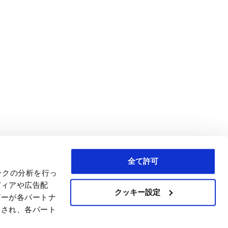
全て許可
ックの分析を行っ
ディアや広告配
クッキー設定
ザーが各パートナ
わされ、各パート
C)
er 3469059,