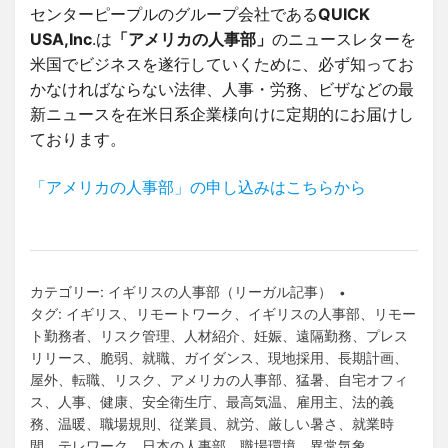
センターピープルのグループ会社である
QUICK
USA,Inc
.は
「アメリカの人事部」
のニュースレターを
米国でビジネスを遂行していくために、必ず知ってお
かなければならない法律、人事・労務、ビザなどの最
新ニュースを在米日系企業様向けに定期的にお届けし
ております。
「アメリカの人事部」の申し込みはこちらから
カテゴリー:
イギリスの人事部（リーガル記事）
タグ:
イギリス
、
リモートワーク
、
イギリスの人事部
、
リモー
ト勤務者
、
リスク管理
、
人材紹介
、
妊娠
、
遠隔勤務
、
プレス
リリース
、
脆弱
、
就職
、
ガイダンス
、
現地採用
、
長期計画
、
屋外
、
転職
、
リスク
、
アメリカの人事部
、
猛暑
、
自宅オフィ
ス
、
人事
、
健康
、
安全衛生庁
、
最高気温
、
雇用主
、
法的義
務
、
温暖
、
職場規則
、
従業員
、
就労
、
厳しい暑さ
、
就業時
間
、
テレワーク
、
日本の人事部
、
職場環境
、
異常気象