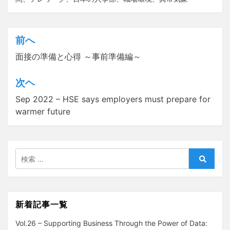
前へ
投
面接の準備と心得 ～事前準備編～
稿
ナ
次ヘ
ビ
Sep 2022 – HSE says employers must prepare for
ゲ
warmer future
ー
シ
検
ョ
索:
検
ン
索
新着記事一覧
Vol.26 – Supporting Business Through the Power of Data: