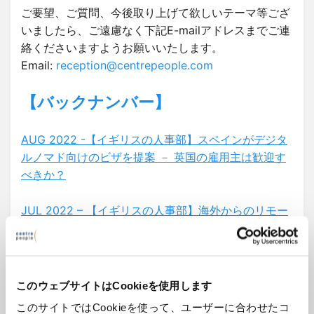
ご要望、ご質問、今後取り上げて欲しいテーマ等ござ
いましたら、ご遠慮なく下記E-mailアドレスまでご連
絡くださいますようお願いいたします。
Email:
reception@centrepeople.com
【バックナンバー】
AUG 2022 -【イギリスの人事部】スペインがデジタ
ルノマド向けのビザを提案 － 英国の雇用主は歓迎す
べきか？
JUL 2022 – 【イギリスの人事部】海外からのリモー
トワーク – 雇用主へのアンケートの結果
JUN 2022 – ウクライナからの難民に対する雇用の場
の提供
このウェブサイトはCookieを使用します
このサイトではCookieを使って、ユーザーに合わせたコ