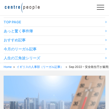
コ
ン
テ
ン
TOP PAGE
ツ
あっと驚く事件簿
へ
移
おすすめ記事
動
今月のリーガル記事
す
る
人生の三角波シリーズ
Home
>
イギリスの人事部（リーガル記事）
> Sep 2022 – 安全衛生