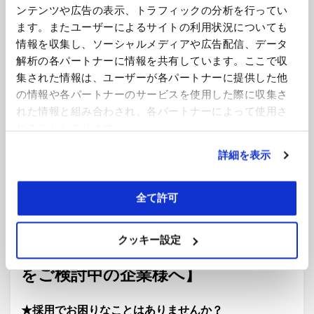
MAY 2022 – 男女間賃金格差の報告: 5年後
ンテンツや広告の表示、トラフィックの分析を行ってい
ます。またユーザーによるサイトの利用状況についても
APR 2022 – 新規就労ビザカテゴリー「グローバル・
情報を収集し、ソーシャルメディアや広告配信、データ
ビジネス・モビリティ・ルート」
解析の各パートナーに情報を共有しています。ここで収
集された情報は、ユーザーが各パートナーに提供した他
MAR 2022 – ウクライナ紛争における雇用問題
の情報や各パートナーのサービスを使用した際に収集さ
れた情報と組み合わされ、各パートナーによって使用さ
FEB 2022 – 今年は全員が休暇を1日多く取得できるの
れることがあります。
か？
詳細を表示
JAN 2022 -階級別賃金格差報告：雇用主のための社
全て許可
会移動ツールとは？
クッキー設定
【イギリス・ヨーロッパでのご採用
をご検討中の企業様へ】
★採用でお困りなことはありませんか？